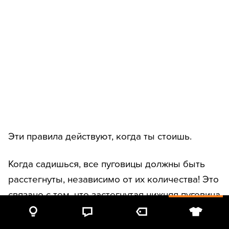
Эти правила действуют, когда ты стоишь.
Когда садишься, все пуговицы должны быть
расстегнуты, независимо от их количества! Это
связано с тем, что застегнутая нижняя пуговица
испортит силуэт твоего костюма. Кроме того,
большинство костюмов кроятся так, чтобы