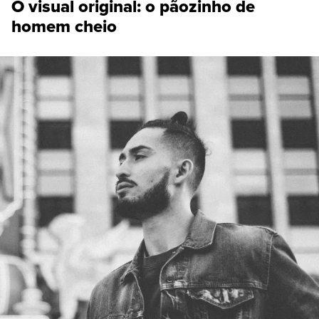
O visual original: o pãozinho de
homem cheio