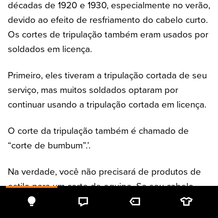
décadas de 1920 e 1930, especialmente no verão,
devido ao efeito de resfriamento do cabelo curto.
Os cortes de tripulação também eram usados por
soldados em licença.
Primeiro, eles tiveram a tripulação cortada de seu
serviço, mas muitos soldados optaram por
continuar usando a tripulação cortada em licença.
O corte da tripulação também é chamado de
“corte de bumbum”.’.
Na verdade, você não precisará de produtos de
estilo para um corte de equipe. Se seu cabelo
ficar um pouco comprido demais, use um creme
de fixação médio ou cera para mantê-lo no lugar.