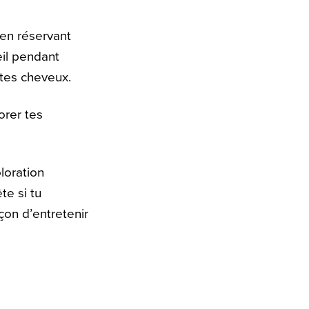
 en réservant
eil pendant
tes cheveux.
orer tes
loration
te si tu
çon d’entretenir