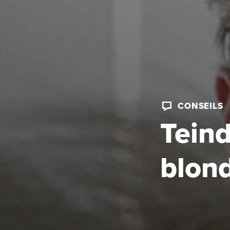
CONSEILS
Teind
blon