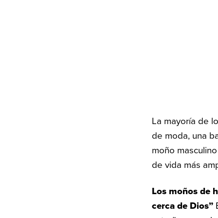
La mayoría de l
de moda, una ba
moño masculino 
de vida más amp
Los moños de ho
cerca de Dios”
E