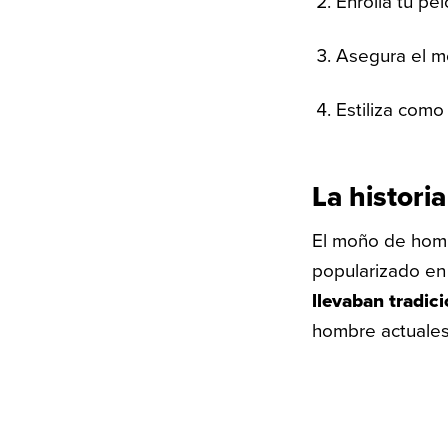
Enrolla tu pe
Asegura el m
Estiliza como
La histori
El moño de homb
popularizado en
llevaban tradic
hombre actuales