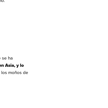
ño.
e se ha
n Asia, y lo
, los moños de