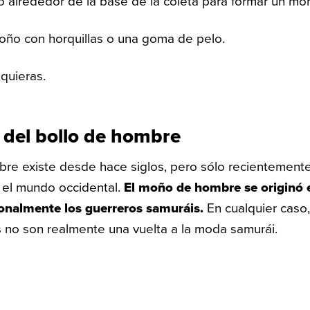
lo alrededor de la base de la coleta para formar un mo
oño con horquillas o una goma de pelo.
 quieras.
a del bollo de hombre
re existe desde hace siglos, pero sólo recientement
 el mundo occidental.
El moño de hombre se originó e
ionalmente los guerreros samuráis.
En cualquier caso
 no son realmente una vuelta a la moda samurái.